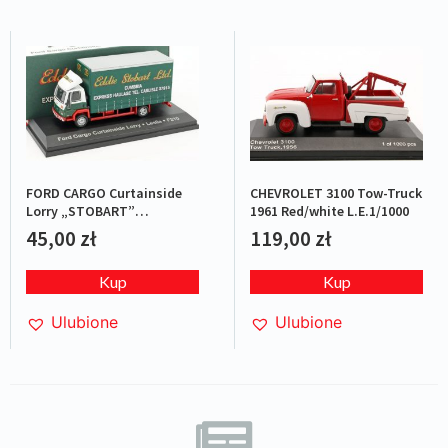
FORD CARGO Curtainside
CHEVROLET 3100 Tow-Truck
Lorry „STOBART”
1961 Red/white L.E.1/1000
Green/Red
45,00
zł
119,00
zł
Kup
Kup
Ulubione
Ulubione