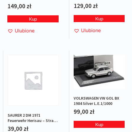
129,00
zł
149,00
zł
Kup
Kup
Ulubione
Ulubione
VOLKSWAGEN VW GOL BX
1984 Silver L.E.1/1000
99,00
zł
SAURER 2 DM 1971
Feuerwehr Herisau – Straż
Kup
pożarna
39,00
zł