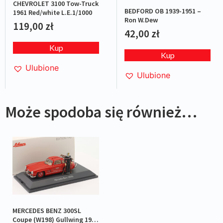
CHEVROLET 3100 Tow-Truck
BEDFORD OB 1939-1951 –
1961 Red/white L.E.1/1000
Ron W.Dew
119,00
zł
42,00
zł
Kup
Kup
Ulubione
Ulubione
Może spodoba się również…
MERCEDES BENZ 300SL
Coupe (W198) Gullwing 1954