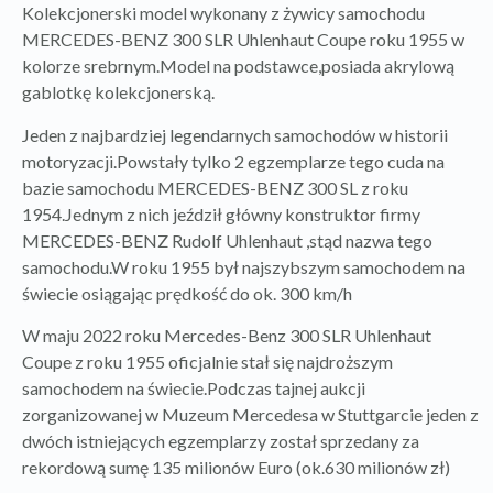
Kolekcjonerski model wykonany z żywicy samochodu
MERCEDES-BENZ 300 SLR Uhlenhaut Coupe roku 1955 w
kolorze srebrnym.Model na podstawce,posiada akrylową
gablotkę kolekcjonerską.
Jeden z najbardziej legendarnych samochodów w historii
motoryzacji.Powstały tylko 2 egzemplarze tego cuda na
bazie samochodu MERCEDES-BENZ 300 SL z roku
1954.Jednym z nich jeździł główny konstruktor firmy
MERCEDES-BENZ Rudolf Uhlenhaut ,stąd nazwa tego
samochodu.W roku 1955 był najszybszym samochodem na
świecie osiągając prędkość do ok. 300 km/h
W maju 2022 roku Mercedes-Benz 300 SLR Uhlenhaut
Coupe z roku 1955 oficjalnie stał się najdroższym
samochodem na świecie.Podczas tajnej aukcji
zorganizowanej w Muzeum Mercedesa w Stuttgarcie jeden z
dwóch istniejących egzemplarzy został sprzedany za
rekordową sumę 135 milionów Euro (ok.630 milionów zł)