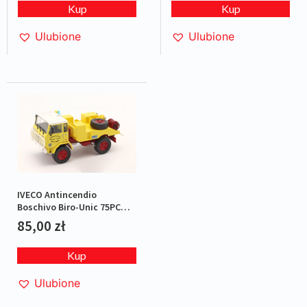
Kup
Kup
Ulubione
Ulubione
IVECO Antincendio
Boschivo Biro-Unic 75PC
Italy
85,00
zł
Kup
Ulubione