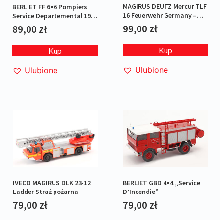
MAGIRUS DEUTZ Mercur TLF
BERLIET FF 6×6 Pompiers
16 Feuerwehr Germany –
Service Departemental 1971
Straż pożarna
– Straż pożarna
99,00
zł
89,00
zł
Kup
Kup
Ulubione
Ulubione
IVECO MAGIRUS DLK 23-12
BERLIET GBD 4×4 „Service
Ladder Straż pożarna
D’Incendie”
79,00
zł
79,00
zł