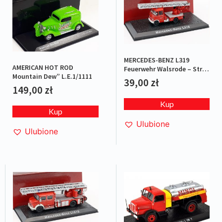
MERCEDES-BENZ L319
AMERICAN HOT ROD
Feuerwehr Walsrode – Straż
Mountain Dew” L.E.1/1111
pożarna
39,00
zł
149,00
zł
Kup
Kup
Ulubione
Ulubione