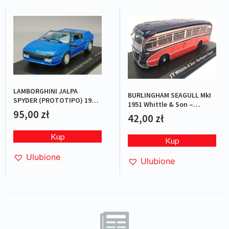
LAMBORGHINI JALPA
BURLINGHAM SEAGULL MkI
SPYDER (PROTOTIPO) 1987
1951 Whittle & Son –
BLUE L.E.1/1000
95,00
zł
Red/Blue
42,00
zł
Kup
Kup
Ulubione
Ulubione