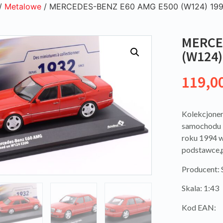
/
Metalowe
/ MERCEDES-BENZ E60 AMG E500 (W124) 1994
MERCE
(W124)
119,0
Kolekcjoner
samochodu
roku 1994 w
podstawce,p
Producent:
Skala: 1:43
Kod EAN: