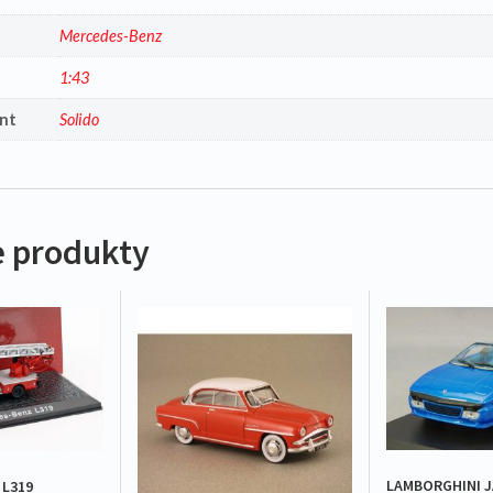
a
Mercedes-Benz
1:43
nt
Solido
 produkty
LAMBORGHINI J
 L319