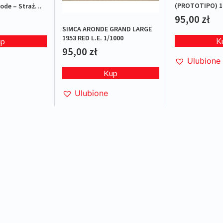
(PROTOTIPO) 1
ode – Straż
L.E.1/1000
95,00
zł
SIMCA ARONDE GRAND LARGE
1953 RED L.E. 1/1000
K
up
95,00
zł
Ulubione
Kup
Ulubione