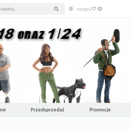
zaloguj
ulubione
wyloguj
ane
Przedsprzedaż
Promocje