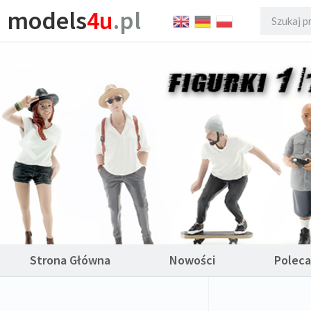
models
4u
.pl
Strona Główna
Nowości
Polec