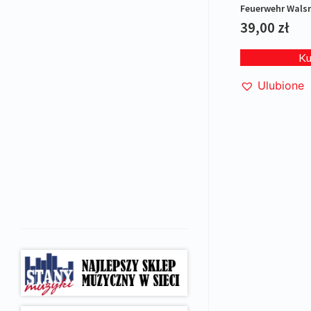
Feuerwehr Walsr
pożarna
39,00
zł
K
Ulubione