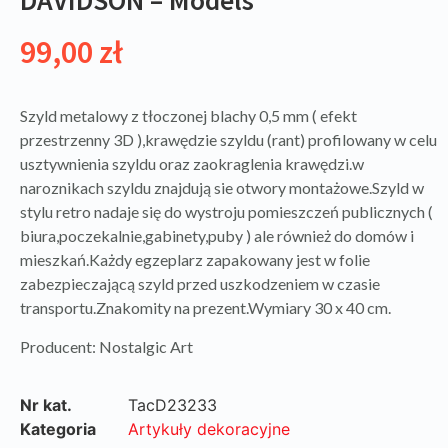
99,00
zł
Szyld metalowy z tłoczonej blachy 0,5 mm ( efekt
przestrzenny 3D ),krawędzie szyldu (rant) profilowany w celu
usztywnienia szyldu oraz zaokraglenia krawędzi.w
naroznikach szyldu znajdują sie otwory montażowe.Szyld w
stylu retro nadaje się do wystroju pomieszczeń publicznych (
biura,poczekalnie,gabinety,puby ) ale również do domów i
mieszkań.Każdy egzeplarz zapakowany jest w folie
zabezpieczającą szyld przed uszkodzeniem w czasie
transportu.Znakomity na prezent.Wymiary 30 x 40 cm.
Producent: Nostalgic Art
Nr kat.
TacD23233
Kategoria
Artykuły dekoracyjne