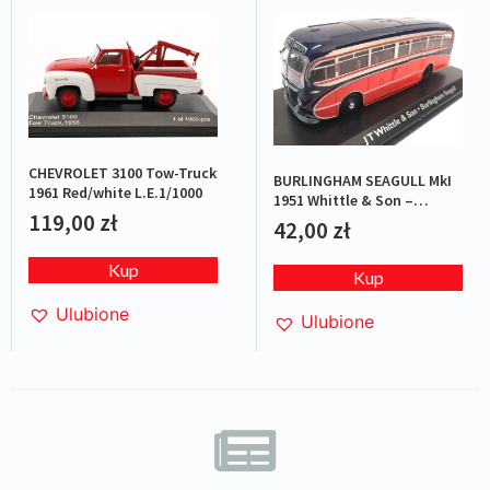
CHEVROLET 3100 Tow-Truck
BURLINGHAM SEAGULL MkI
1961 Red/white L.E.1/1000
1951 Whittle & Son –
119,00
zł
Red/Blue
42,00
zł
Kup
Kup
Ulubione
Ulubione