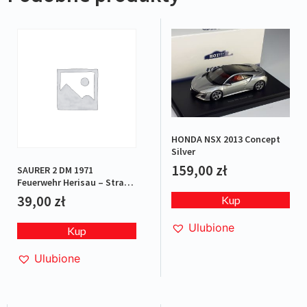
HONDA NSX 2013 Concept
Silver
159,00
zł
SAURER 2 DM 1971
Feuerwehr Herisau – Straż
pożarna
39,00
zł
Kup
Ulubione
Kup
Ulubione