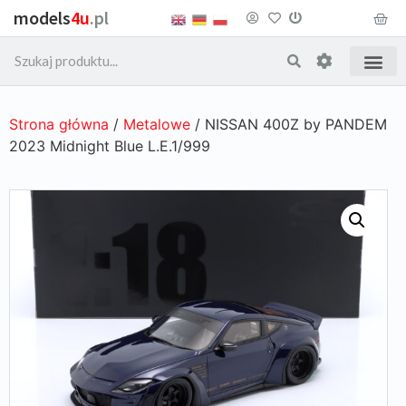
models
4u
.pl
Strona główna
/
Metalowe
/ NISSAN 400Z by PANDEM
2023 Midnight Blue L.E.1/999