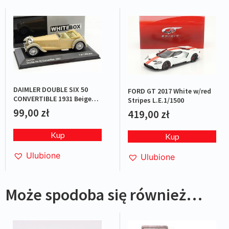
DAIMLER DOUBLE SIX 50
FORD GT 2017 White w/red
CONVERTIBLE 1931 Beige
Stripes L.E.1/1500
L.E.1/1000
99,00
zł
419,00
zł
Kup
Kup
Ulubione
Ulubione
Może spodoba się również…