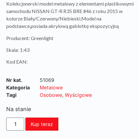
Kolekcjonerski model metalowy z elementami plastikowymi
samochodu NISSAN GT-R R35 BRE #46 z roku 2015 w
kolorze Biały/Czerwony/Niebieski.Model na
podstawce,posiada akrylową gablotkę ekspozycyjną
Producent: Greenlight
Skala: 1:43
Kod EAN:
Nr kat.
51069
Kategoria
Metalowe
Tagi
Osobowe
,
Wyścigowe
Na stanie
Kup teraz