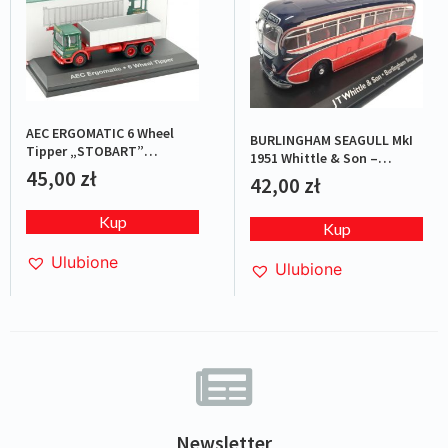
AEC ERGOMATIC 6 Wheel
BURLINGHAM SEAGULL MkI
Tipper „STOBART”
1951 Whittle & Son –
Green/Red
45,00
zł
Red/Blue
42,00
zł
Kup
Kup
Ulubione
Ulubione
Newsletter