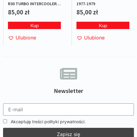
R30 TURBO INTERCOOLER
1977-1979
RS-X 1984
85,00
zł
85,00
zł
Kup
Kup
Ulubione
Ulubione
Newsletter
Akceptuję treści polityki prywatności.