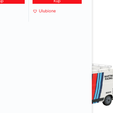
up
Kup
Ulubione