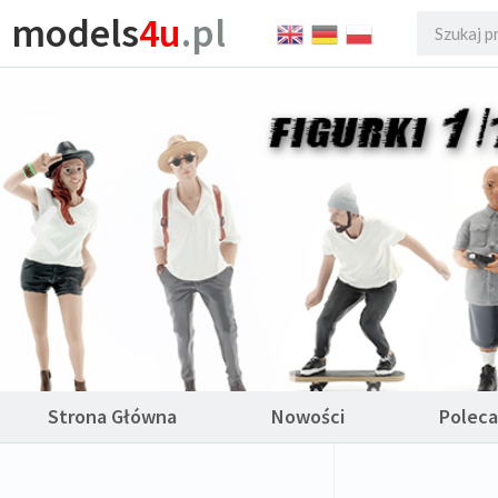
models
4u
.pl
Strona Główna
Nowości
Polec