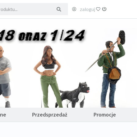
zaloguj
ulubione
wyloguj
ane
Przedsprzedaż
Promocje