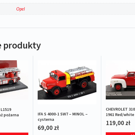
a
Opel
 produkty
CHEVROLET 310
L1519
IFA S 4000-1 SW7 – MINOL –
1961 Red/white 
aż pożarna
cysterna
119,00
zł
69,00
zł