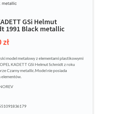
metallic
KADETT GSi Helmut
t 1991 Black metallic
0
zł
ski model metalowy z elementami plastikowymi
OPEL KADETT GSi Helmut Schmidt z roku
rze Czarny metallic.Model nie posiada
h elementów.
: NOREV
551091836179