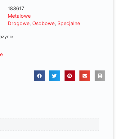
183617
Metalowe
Drogowe
,
Osobowe
,
Specjalne
azynie
ne