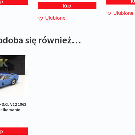
K
up
Kup
Ulubione
Ulubione
odoba się również…
 3.0L V12 1962
 kalkomanie
up