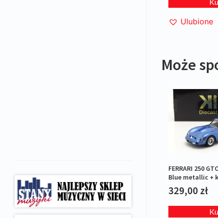
K
Ulubione
Może sp
FERRARI 250 GTO
Blue metallic +
329,00
zł
K