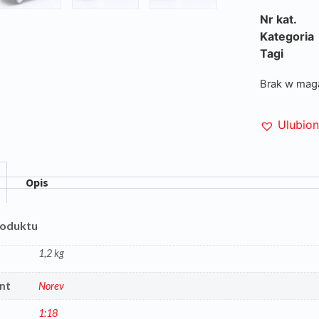
Nr kat.
Kategoria
Tagi
Brak w mag
Ulubio
Opis
roduktu
1,2 kg
nt
Norev
1:18