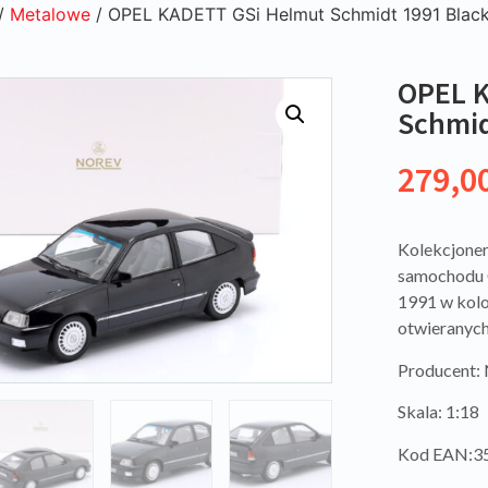
/
Metalowe
/ OPEL KADETT GSi Helmut Schmidt 1991 Black 
OPEL 
Schmid
279,0
Kolekcjoner
samochodu 
1991 w kolo
otwieranyc
Producent
Skala: 1:18
Kod EAN:3