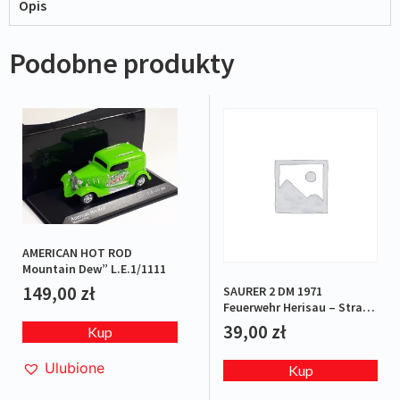
Opis
Podobne produkty
AMERICAN HOT ROD
Mountain Dew” L.E.1/1111
149,00
zł
SAURER 2 DM 1971
Feuerwehr Herisau – Straż
pożarna
39,00
zł
Kup
Ulubione
Kup