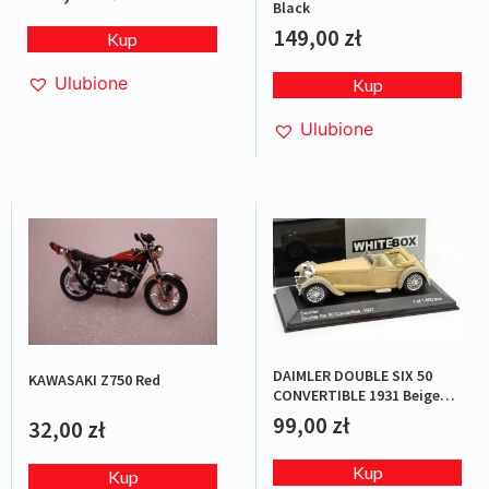
Black
149,00
zł
Kup
Ulubione
Kup
Ulubione
DAIMLER DOUBLE SIX 50
KAWASAKI Z750 Red
CONVERTIBLE 1931 Beige
L.E.1/1000
99,00
zł
32,00
zł
Kup
Kup