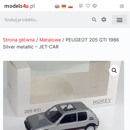
models
4u
.pl
Strona główna
/
Metalowe
/ PEUGEOT 205 GTI 1986
Silver metallic – JET-CAR