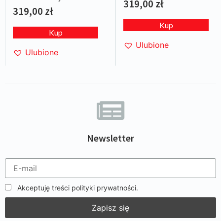
319,00
zł
Carlo 1986
319,00
zł
Kup
Kup
Ulubione
Ulubione
Newsletter
Akceptuję treści polityki prywatności.