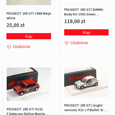
PEUGEOT 205 GTI DIMMA
PEUGEOT 205 GTI 1988 Meije
Body Kit 1992 Green
white
metallic
119,00
zł
25,00
zł
Kup
Kup
Ulubione
Ulubione
PEUGEOT 205 GTi (night
PEUGEOT 205 GTI #132
version) #21 J.P.Ballet 3rd
F.Delecour Rallye Monte
Rallye Monte Carlo 1988