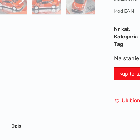
Kod EAN:
Nr kat.
Kategoria
Tag
Na stanie
Kup tera
Ulubio
Opis