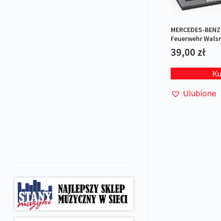
MERCEDES-BENZ
Feuerwehr Walsr
pożarna
39,00
zł
K
Ulubione