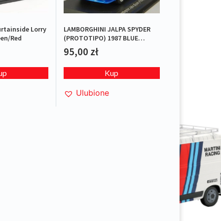
tainside Lorry
LAMBORGHINI JALPA SPYDER
en/Red
(PROTOTIPO) 1987 BLUE
L.E.1/1000
95,00
zł
up
Kup
Ulubione