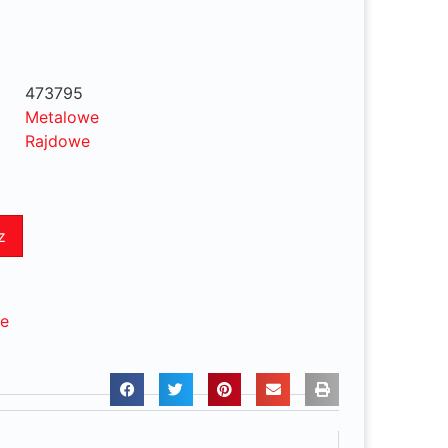
473795
Metalowe
Rajdowe
z
ne