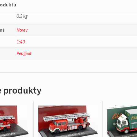
roduktu
0,3 kg
nt
Norev
1:43
a
Peugeot
 produkty