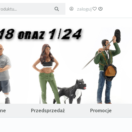
zaloguj
ulubione
wyloguj
ane
Przedsprzedaż
Promocje