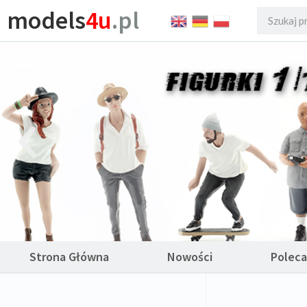
models
4u
.pl
Strona Główna
Nowości
Polec