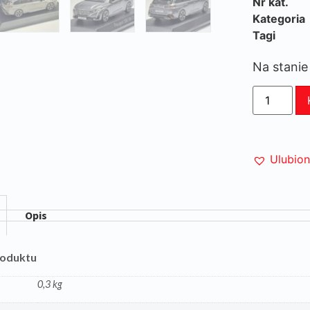
Nr kat.
Kategoria
Tagi
Na stanie
Ulubio
Opis
roduktu
0,3 kg