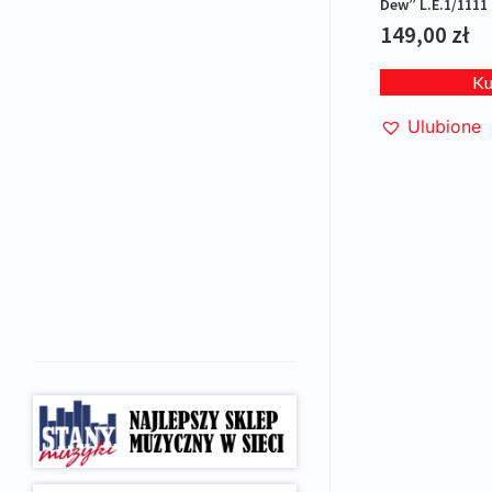
Dew” L.E.1/1111
149,00
zł
K
Ulubione