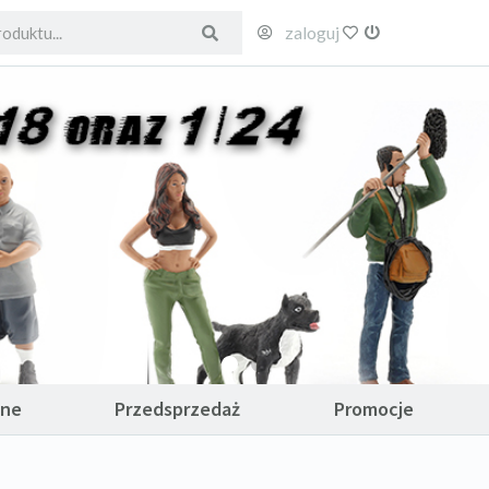
zaloguj
ulubione
wyloguj
ane
Przedsprzedaż
Promocje