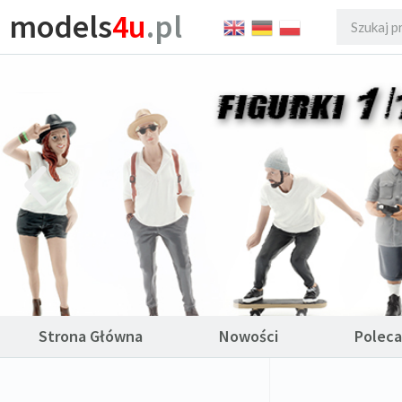
models
4u
.pl
Strona Główna
Nowości
Polec