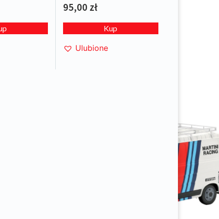
L.E.1/1000
95,00
zł
up
Kup
Ulubione