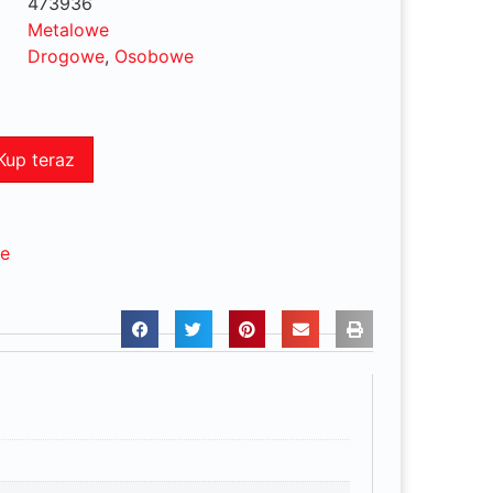
473936
Metalowe
Drogowe
,
Osobowe
Kup teraz
ne