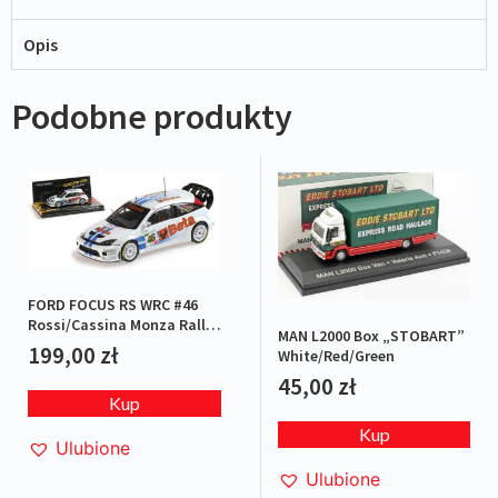
Opis
Podobne produkty
FORD FOCUS RS WRC #46
Rossi/Cassina Monza Rally
MAN L2000 Box „STOBART”
2007 L.E.1/1008
199,00
zł
White/Red/Green
45,00
zł
Kup
Kup
Ulubione
Ulubione