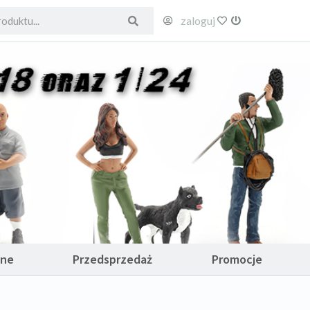
zaloguj
ulubione
wyloguj
ane
Przedsprzedaż
Promocje