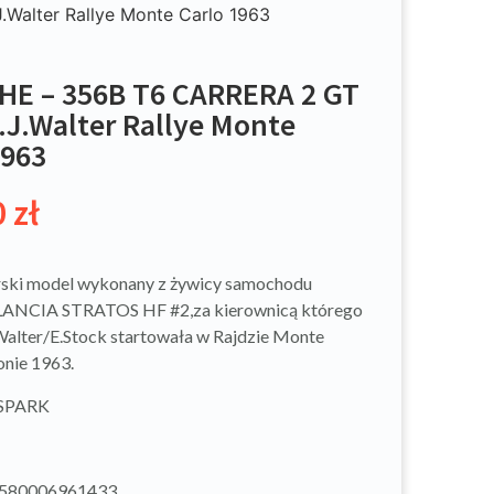
alter Rallye Monte Carlo 1963
E – 356B T6 CARRERA 2 GT
.J.Walter Rallye Monte
1963
0
zł
rski model wykonany z żywicy samochodu
LANCIA STRATOS HF #2,za kierownicą którego
Walter/E.Stock startowała w Rajdzie Monte
onie 1963.
 SPARK
9580006961433