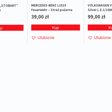
MERCEDES-BENZ L1519
VOLKSWAGEN VW
 „STOBART”
Feuerwehr – Straż pożarna
Silver L.E.1/100
e
39,00
zł
99,00
zł
Kup
K
up
Ulubione
Ulubione