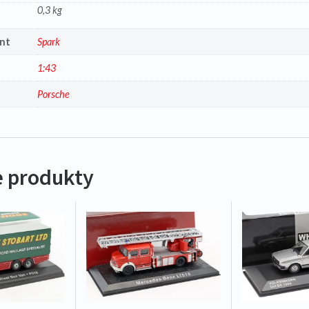
0,3 kg
nt
Spark
1:43
a
Porsche
 produkty