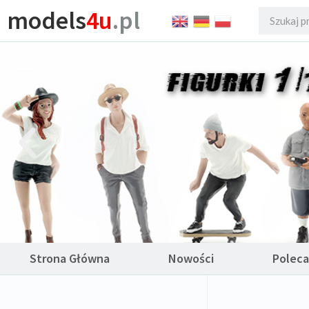
models
4u
.pl
Strona Główna
Nowości
Polec