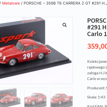
/
Metalowe
/ PORSCHE – 356B T6 CARRERA 2 GT #291 H.J.W
PORSCH
#291 H
Carlo 
359,0
Kolekcjone
rajdowego 
załoga H.J.
Carlo w sez
Producent:
Skala: 1:43
Kod EAN: 