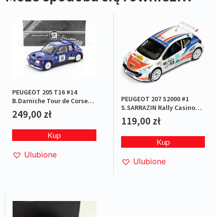
PEUGEOT 205 T16 #14
PEUGEOT 207 S2000 #1
B.Darniche Tour de Corse
S.SARRAZIN Rally Casinos
1985
249,00
zł
do Algarve 2007
119,00
zł
Kup
Kup
Ulubione
Ulubione