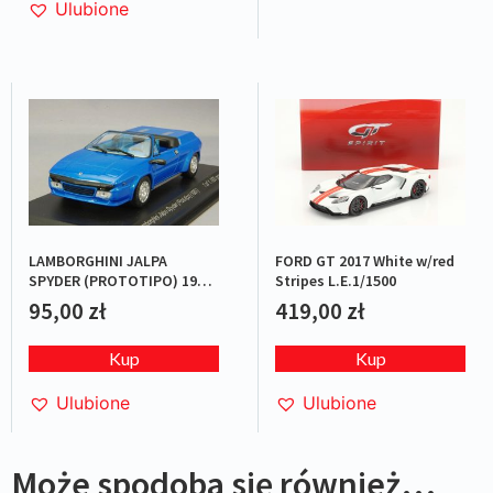
Ulubione
LAMBORGHINI JALPA
FORD GT 2017 White w/red
SPYDER (PROTOTIPO) 1987
Stripes L.E.1/1500
BLUE L.E.1/1000
95,00
zł
419,00
zł
Kup
Kup
Ulubione
Ulubione
Może spodoba się również…