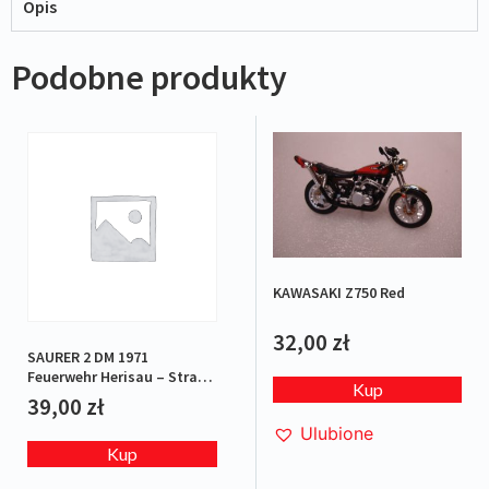
Opis
Podobne produkty
KAWASAKI Z750 Red
32,00
zł
SAURER 2 DM 1971
Feuerwehr Herisau – Straż
Kup
pożarna
39,00
zł
Ulubione
Kup