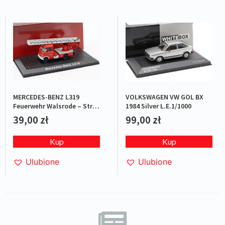
MERCEDES-BENZ L319
VOLKSWAGEN VW GOL BX
Feuerwehr Walsrode – Straż
1984 Silver L.E.1/1000
pożarna
39,00
zł
99,00
zł
Kup
Kup
Ulubione
Ulubione