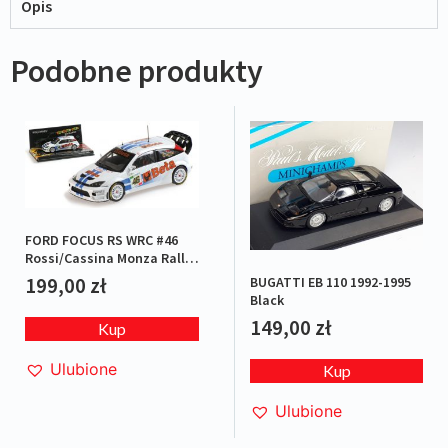
Opis
Podobne produkty
FORD FOCUS RS WRC #46
Rossi/Cassina Monza Rally
2007 L.E.1/1008
199,00
zł
BUGATTI EB 110 1992-1995
Black
149,00
zł
Kup
Ulubione
Kup
Ulubione