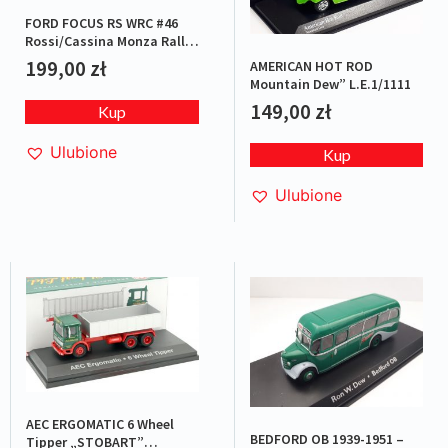
FORD FOCUS RS WRC #46
Rossi/Cassina Monza Rally
2007 L.E.1/1008
199,00
zł
AMERICAN HOT ROD
Mountain Dew” L.E.1/1111
149,00
zł
Kup
Ulubione
Kup
Ulubione
AEC ERGOMATIC 6 Wheel
BEDFORD OB 1939-1951 –
Tipper „STOBART”