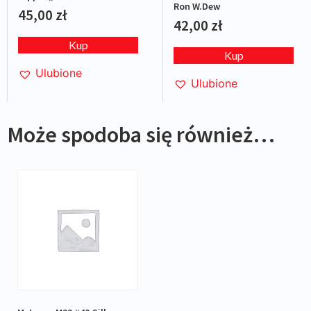
Ron W.Dew
Green/Red
45,00
zł
42,00
zł
Kup
Kup
Ulubione
Ulubione
Może spodoba się również…