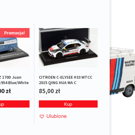
Promocja!
 170D Juan
CITROEN C-ELYSEE #33 WTCC
1954 Blue/White
2015 QING HUA MA C
00
zł
85,00
zł
up
Kup
Ulubione