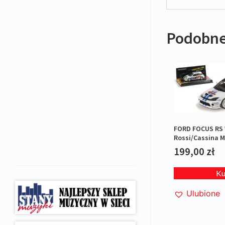
Podobne
FORD FOCUS RS 
Rossi/Cassina M
2007 L.E.1/1008
199,00
zł
K
Ulubione