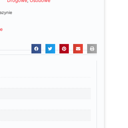
Drogowe
,
Osobowe
azynie
ne