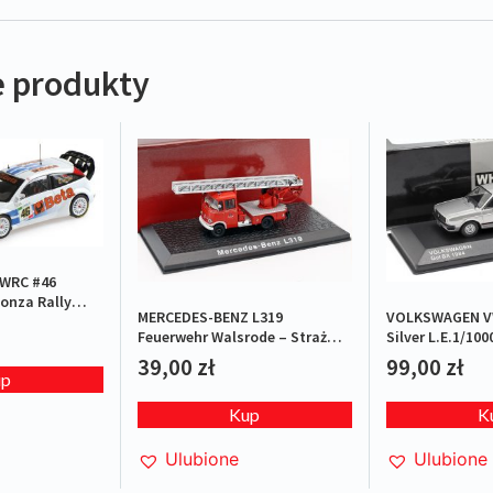
 produkty
WRC #46
onza Rally
MERCEDES-BENZ L319
VOLKSWAGEN VW
Feuerwehr Walsrode – Straż
Silver L.E.1/100
pożarna
39,00
zł
99,00
zł
up
Kup
K
Ulubione
Ulubione