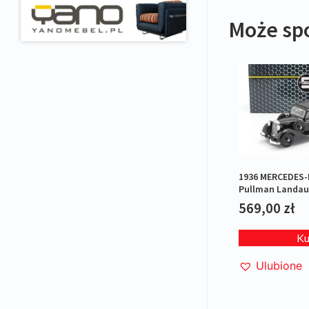
Może sp
1936 MERCEDES-
Pullman Landaul
rear roof Black L
569,00
zł
K
Ulubione