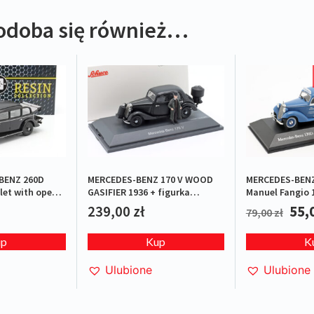
odoba się również…
MERCEDES-BENZ
MERCEDES-BENZ 170 V WOOD
BENZ 260D
Manuel Fangio 
GASIFIER 1936 + figurka
et with open
L.E.1/600
.E.1/240
55,
239,00
zł
79,00
zł
K
Kup
up
Ulubione
Ulubione