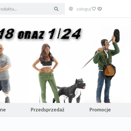
zaloguj
ulubione
wyloguj
ane
Przedsprzedaż
Promocje