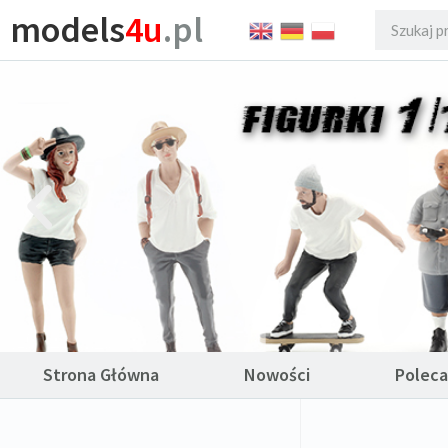
models
4u
.pl
Strona Główna
Nowości
Polec