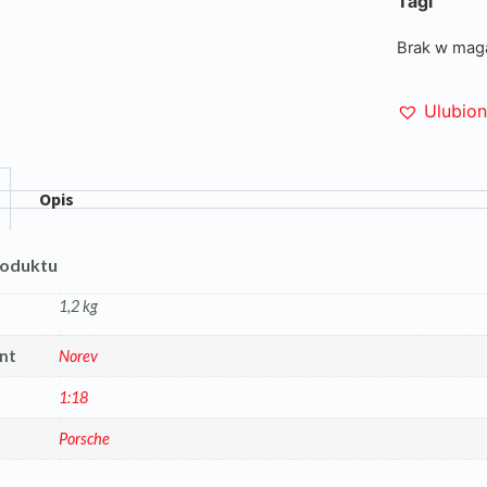
Tagi
Brak w mag
Ulubio
Opis
roduktu
1,2 kg
nt
Norev
1:18
a
Porsche