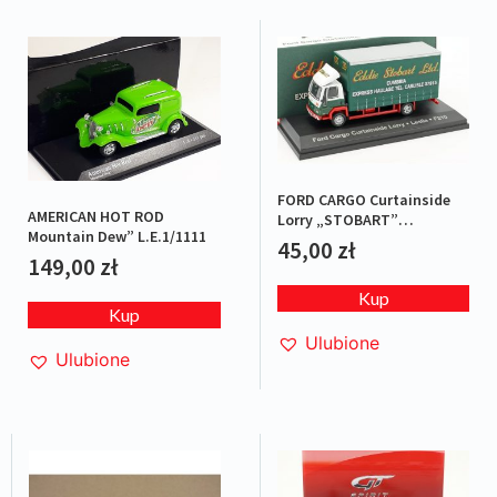
FORD CARGO Curtainside
AMERICAN HOT ROD
Lorry „STOBART”
Mountain Dew” L.E.1/1111
Green/Red
45,00
zł
149,00
zł
Kup
Kup
Ulubione
Ulubione