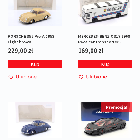
MERCEDES-BENZ O317 1968
PORSCHE 356 Pre-A 1953
Race car transporter
Light brown
Porsche Martini Racing
169,00
zł
229,00
zł
Kup
Kup
Ulubione
Ulubione
Promocja!