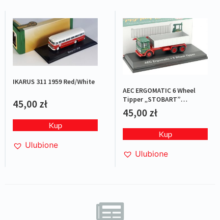
IKARUS 311 1959 Red/White
AEC ERGOMATIC 6 Wheel
Tipper „STOBART”
45,00
zł
Green/Red
45,00
zł
Kup
Kup
Ulubione
Ulubione