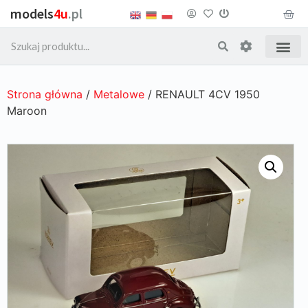
models
4u
.pl
Strona główna
/
Metalowe
/ RENAULT 4CV 1950
Maroon