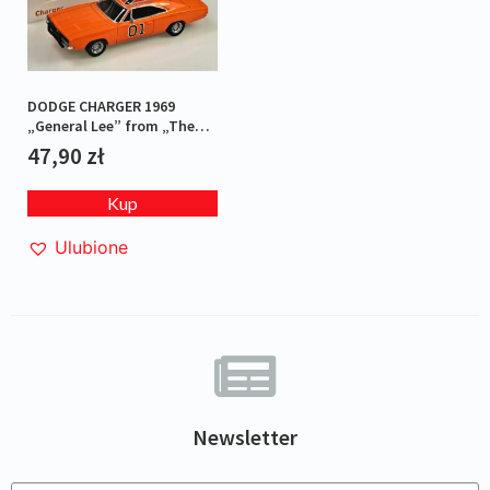
DODGE CHARGER 1969
„General Lee” from „The
Dukes of Hazzard” – JET
47,90
zł
CAR
Kup
Ulubione
Newsletter