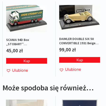
DAIMLER DOUBLE SIX 50
SCANIA 94D Box
CONVERTIBLE 1931 Beige
„STOBART”
L.E.1/1000
Green/Red/White
99,00
zł
45,00
zł
Kup
Kup
Ulubione
Ulubione
Może spodoba się również…