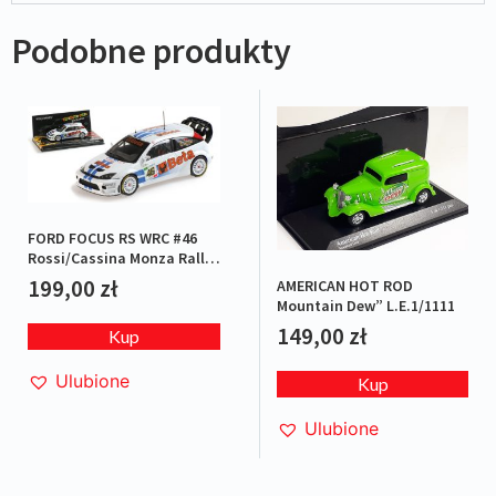
Podobne produkty
FORD FOCUS RS WRC #46
Rossi/Cassina Monza Rally
2007 L.E.1/1008
199,00
zł
AMERICAN HOT ROD
Mountain Dew” L.E.1/1111
149,00
zł
Kup
Ulubione
Kup
Ulubione