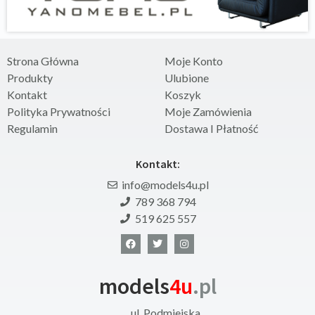
Strona Główna
Moje Konto
Produkty
Ulubione
Kontakt
Koszyk
Polityka Prywatności
Moje Zamówienia
Regulamin
Dostawa I Płatność
Kontakt:
info@models4u.pl
789 368 794
519 625 557
models
4u
.pl
ul. Podmiejska