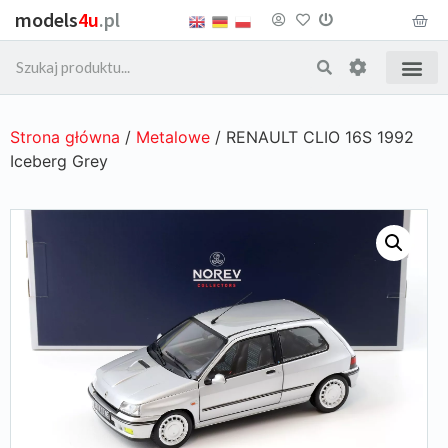
models
4u
.pl
Strona główna
/
Metalowe
/ RENAULT CLIO 16S 1992
Iceberg Grey