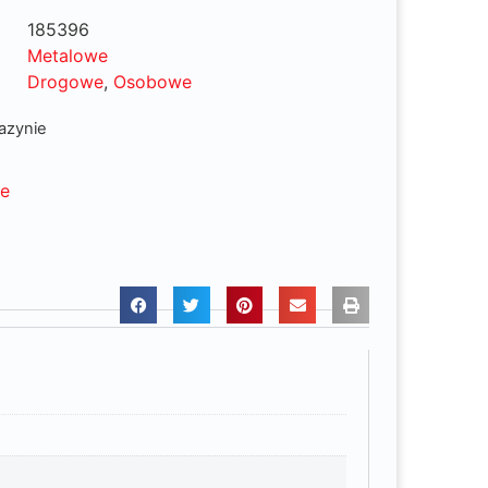
185396
Metalowe
Drogowe
,
Osobowe
azynie
ne