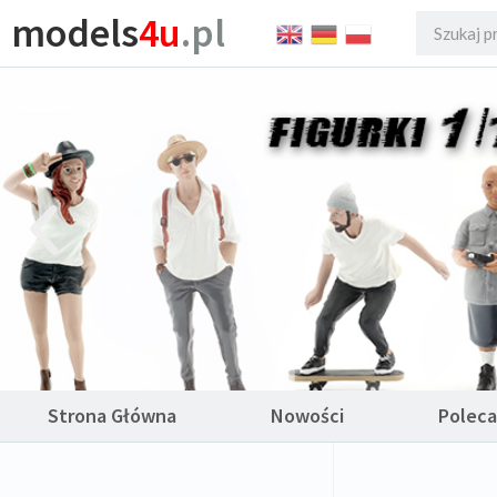
models
4u
.pl
Strona Główna
Nowości
Polec