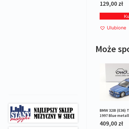
129,00
zł
K
Ulubione
Może sp
BMW 328I (E36) 
1997 Blue metall
409,00
zł