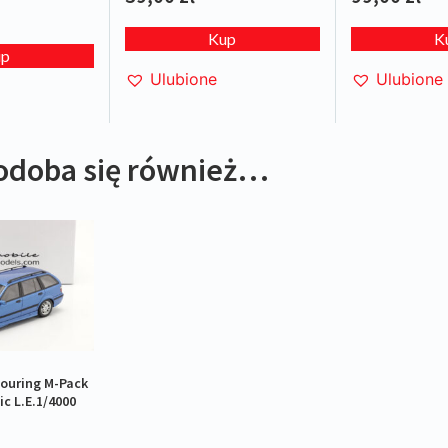
Kup
K
up
Ulubione
Ulubione
odoba się również…
Touring M-Pack
ic L.E.1/4000