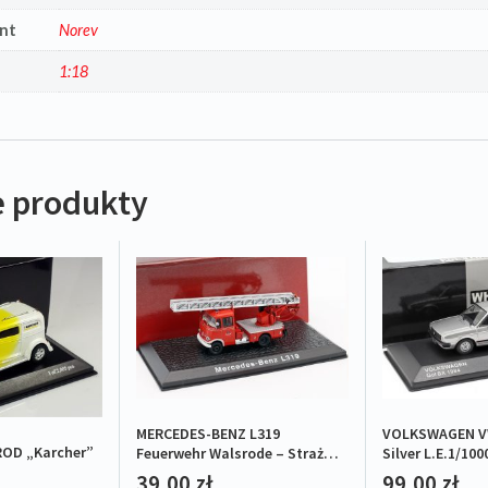
nt
Norev
1:18
 produkty
MERCEDES-BENZ L319
VOLKSWAGEN VW
OD „Karcher”
Feuerwehr Walsrode – Straż
Silver L.E.1/100
pożarna
39,00
zł
99,00
zł