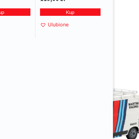
up
Kup
Ulubione