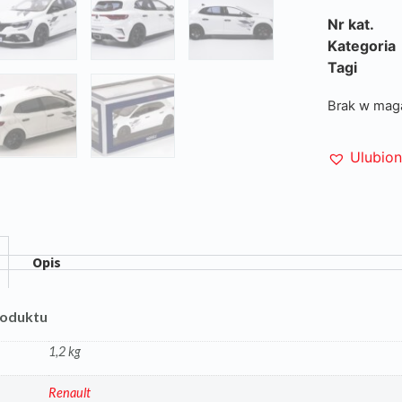
Nr kat.
Kategoria
Tagi
Brak w mag
Ulubio
Opis
roduktu
1,2 kg
a
Renault