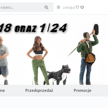
zaloguj
ulubione
wyloguj
ane
Przedsprzedaż
Promocje