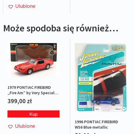
Ulubione
Może spodoba się również…
1979 PONTIAC FIREBIRD
„Fire Am” by Very Special
Equipment (VSE) Red
399,00
zł
Kup
1996 PONTIAC FIREBIRD
Ulubione
WS6 Blue metallic