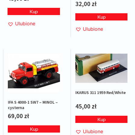
32,00
zł
Kup
Kup
Ulubione
Ulubione
IKARUS 311 1959 Red/White
IFA S 4000-1 SW7 – MINOL –
45,00
zł
cysterna
69,00
zł
Kup
Kup
Ulubione