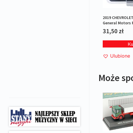
2019 CHEVROLET
General Motors F
31,50
zł
K
Ulubione
Może sp