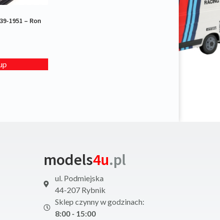
39-1951 – Ron
up
models
4u
.pl
ul. Podmiejska
44-207 Rybnik
Sklep czynny w godzinach:
8:00 - 15:00