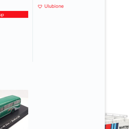
Ulubione
up