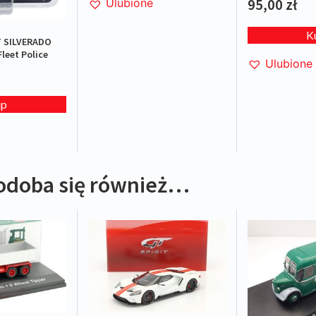
95,00
zł
Ulubione
K
 SILVERADO
leet Police
Ulubione
up
odoba się również…