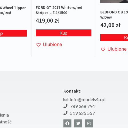
FORD GT 2017 White w/red
6 Wheel Tipper
BEDFORD OB 19
Stripes L.E.1/1500
en/Red
W.Dew
419,00
zł
42,00
zł
Kup
up
K
Ulubione
Ulubione
Kontakt:
info@models4u.pl
789 368 794
519 625 557
enia
atność