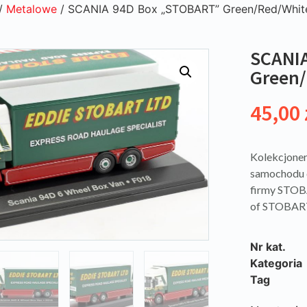
/
Metalowe
/ SCANIA 94D Box „STOBART” Green/Red/Whit
SCANI
Green/
45,00
Kolekcjoner
samochodu 
firmy STOB
of STOBAR
Nr kat.
Kategoria
Tag