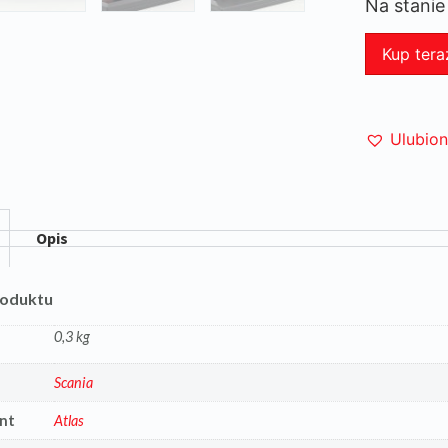
Na stanie
Kup tera
Ulubio
Opis
roduktu
0,3 kg
a
Scania
nt
Atlas