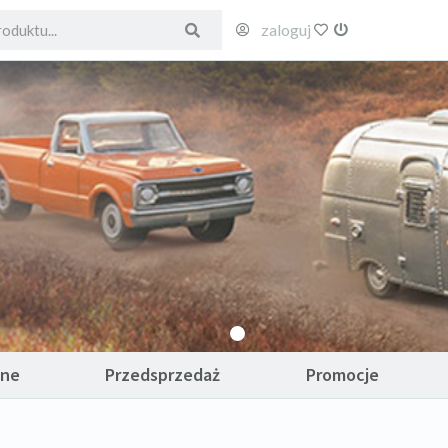
zaloguj
ulubione
wyloguj
ane
Przedsprzedaż
Promocje