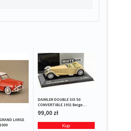
DAIMLER DOUBLE SIX 50
CONVERTIBLE 1931 Beige
L.E.1/1000
99,00
zł
 GRAND LARGE
/1000
Kup