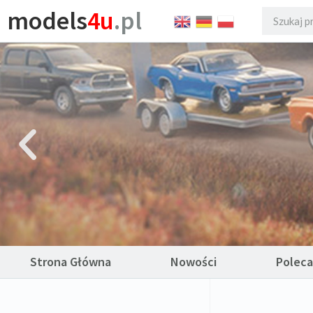
models
4u
.pl
Strona Główna
Nowości
Polec