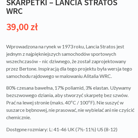
SKARPETKI – LANCIA STRATOS
WRC
39,00
zł
Wprowadzona na rynek w 1973 roku, Lancia Stratos jest
jednym z najpiękniejszych samochodów sportowych
wszechczasów – nic dziwnego, że został zaprojektowany
przez Bertone. Inspiracją dla tego projektu była wersja tego
samochodu rajdowego w malowaniu Alitalia WRC.
80% czesana bawełna, 17% poliamid, 3% elastan. Używamy
bezszwowego dziania, aby stworzyć skarpetę bez szwów.
Prać na lewej stronie (maks. 40ºC / 100ºF). Nie suszyć w
suszarce bębnowej, nie prasować, nie wybielać ani nie czyścić
chemicznie.
Dostępne rozmiary: L: 41-46 UK (7½-11½) US (8-12)