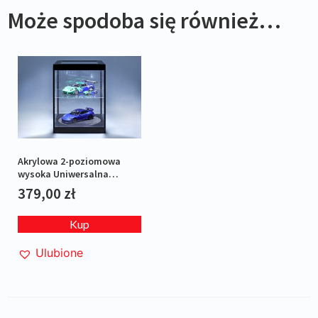
Może spodoba się również…
Akrylowa 2-poziomowa
wysoka Uniwersalna
Gablotka z ośw. LED i
379,00
zł
obrotową platformą
Kup
Ulubione