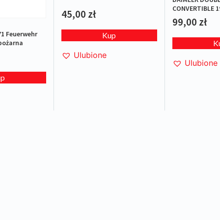
CONVERTIBLE 1
45,00
zł
L.E.1/1000
99,00
zł
71 Feuerwehr
Kup
 pożarna
K
Ulubione
Ulubione
up