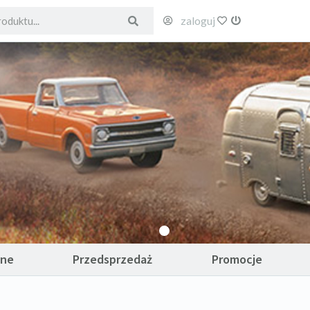
zaloguj
ulubione
wyloguj
ane
Przedsprzedaż
Promocje