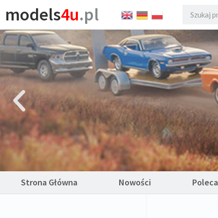
models
4u
.pl
Strona Główna
Nowości
Polec