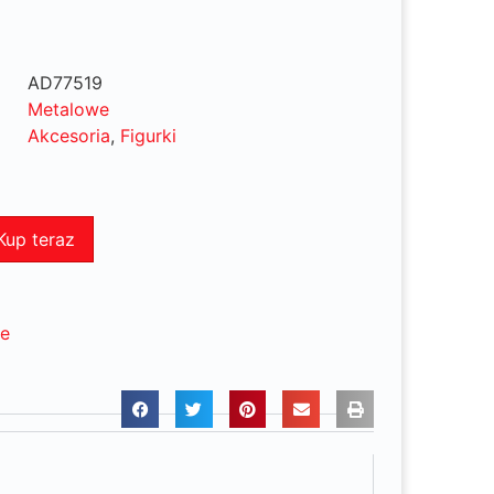
AD77519
Metalowe
Akcesoria
,
Figurki
Kup teraz
ne