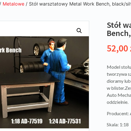
/
Metalowe
/ Stół warsztatowy Metal Work Bench, black/sil
Stół w
Bench,
52,00
Model stołu
tworzywa sz
dioramy lub
w blister.Ze
Auto Mechan
oddzielnie.
Producent:
Skala: 1:18