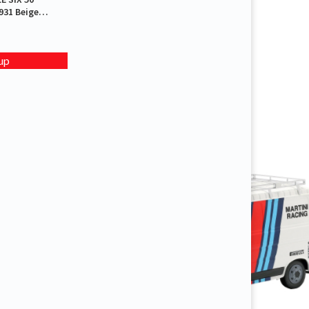
931 Beige
up