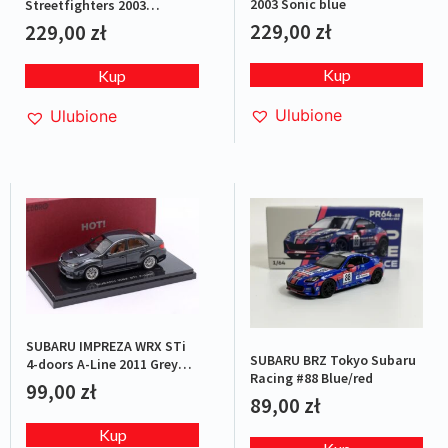
2003 Sonic blue
Streetfighters 2003
Yellow/black
229,00
zł
229,00
zł
Kup
Kup
Ulubione
Ulubione
SUBARU IMPREZA WRX STi
SUBARU BRZ Tokyo Subaru
4-doors A-Line 2011 Grey
Racing #88 Blue/red
metallic
99,00
zł
89,00
zł
Kup