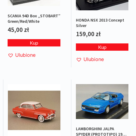
SCANIA 94D Box „STOBART”
HONDA NSX 2013 Concept
Green/Red/White
Silver
45,00
zł
159,00
zł
Kup
Kup
Ulubione
Ulubione
LAMBORGHINI JALPA
SPYDER (PROTOTIPO) 1987