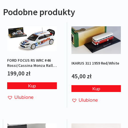
Podobne produkty
FORD FOCUS RS WRC #46
IKARUS 311 1959 Red/White
Rossi/Cassina Monza Rally
2007 L.E.1/1008
199,00
zł
45,00
zł
Kup
Kup
Ulubione
Ulubione