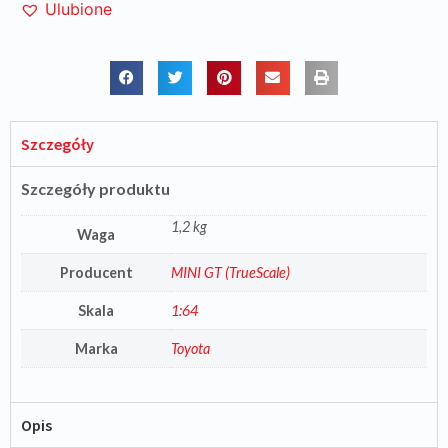
Ulubione
Szczegóły
Szczegóły produktu
1,2 kg
Waga
Producent
MINI GT (TrueScale)
Skala
1:64
Marka
Toyota
Opis