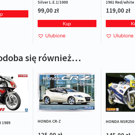
Silver L.E.1/1000
1961 Red/white 
99,00
zł
119,00
zł
up
Kup
K
Ulubione
Ulubione
odoba się również…
HONDA CR-Z
HONDA NSR250 
 1989
125,00
zł