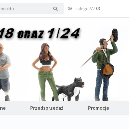
zaloguj
ulubione
wyloguj
ane
Przedsprzedaż
Promocje