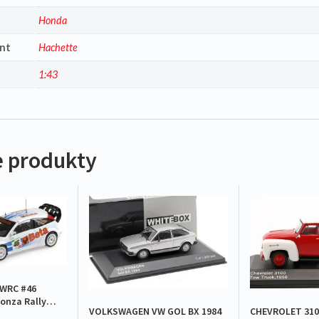
a
Honda
nt
Hachette
1:43
 produkty
WRC #46
onza Rally
VOLKSWAGEN VW GOL BX 1984
CHEVROLET 310