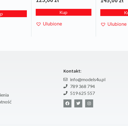
145,00
zł
Kup
K
up
Ulubione
Ulubione
Kontakt:
info@models4u.pl
789 368 794
519 625 557
enia
atność