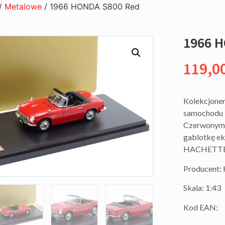
/
Metalowe
/ 1966 HONDA S800 Red
1966 H
119,0
Kolekcjoner
samochodu 
Czerwonym.
gablotkę ek
HACHETTE w
Producent:
Skala: 1:43
Kod EAN: