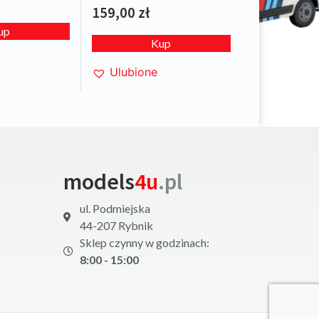
159,00
zł
up
Kup
Ulubione
models
4u
.pl
ul. Podmiejska
44-207 Rybnik
Sklep czynny w godzinach:
8:00 - 15:00