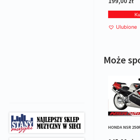
199,00
zł
K
Ulubione
Może sp
HONDA NSR 250R