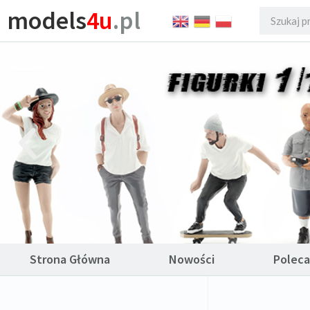
models
4u
.pl
Strona Główna
Nowości
Polec