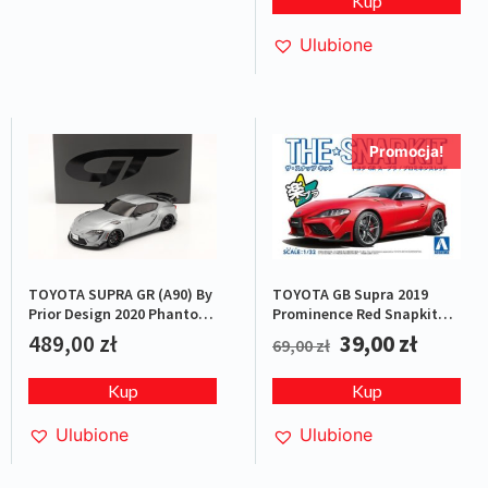
Kup
Ulubione
Promocja!
TOYOTA SUPRA GR (A90) By
TOYOTA GB Supra 2019
Prior Design 2020 Phantom
Prominence Red Snapkit
Matt Grey L.E.1/999
1:32
489,00
zł
39,00
zł
69,00
zł
Kup
Kup
Ulubione
Ulubione