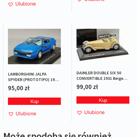
Ulubione
DAIMLER DOUBLE SIX 50
LAMBORGHINI JALPA
CONVERTIBLE 1931 Beige
SPYDER (PROTOTIPO) 1987
L.E.1/1000
BLUE L.E.1/1000
99,00
zł
95,00
zł
Kup
Kup
Ulubione
Ulubione
Może spodoba się również…