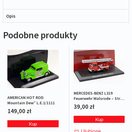
Opis
Podobne produkty
MERCEDES-BENZ L319
AMERICAN HOT ROD
Feuerwehr Walsrode – Straż
Mountain Dew” L.E.1/1111
pożarna
39,00
zł
149,00
zł
Kup
Kup
Ulubione