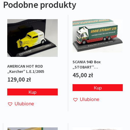
Podobne produkty
SCANIA 94D Box
AMERICAN HOT ROD
„STOBART”
„Karcher” L.E.1/2005
Green/Red/White
45,00
zł
129,00
zł
Kup
Kup
Ulubione
Ulubione