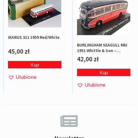
IKARUS 311 1959 Red/White
BURLINGHAM SEAGULL MkI
45,00
zł
1951 Whittle & Son –
Red/Blue
42,00
zł
Kup
Kup
Ulubione
Ulubione