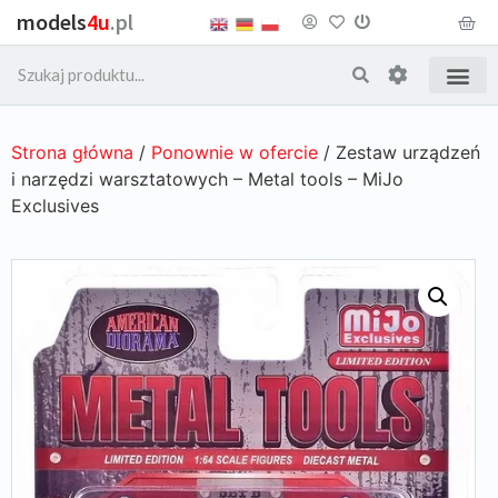
models
4u
.pl
Strona główna
/
Ponownie w ofercie
/ Zestaw urządzeń
i narzędzi warsztatowych – Metal tools – MiJo
Exclusives