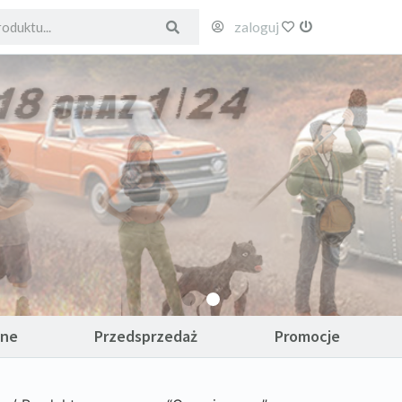
zaloguj
ulubione
wyloguj
ane
Przedsprzedaż
Promocje