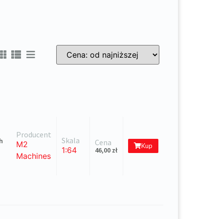
Sort Products
Producent
Skala
h
Cena
M2
Kup
1:64
46,00
zł
Machines