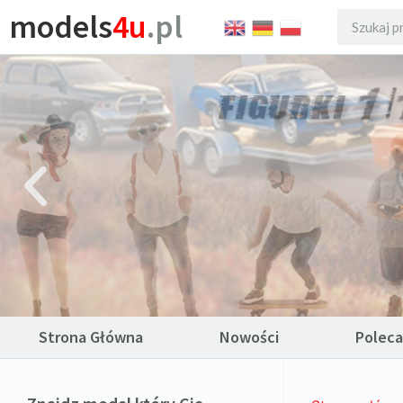
models
4u
.pl
Strona Główna
Nowości
Polec