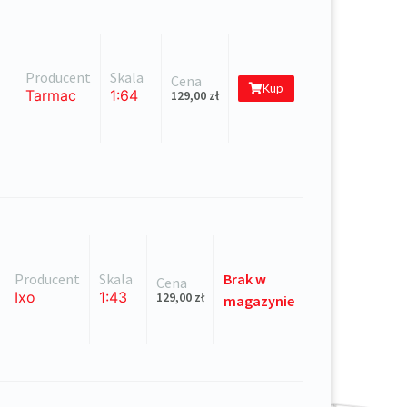
Producent
Skala
Cena
Kup
Tarmac
1:64
129,00
zł
Producent
Skala
Brak
w
Cena
Ixo
1:43
129,00
zł
magazynie