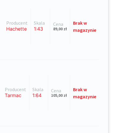
Producent
Skala
Brak
w
Cena
Hachette
1:43
89,00
zł
magazynie
Producent
Skala
Brak
w
Cena
Tarmac
1:64
105,00
zł
magazynie