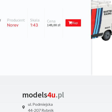
Producent
Skala
W
Cena
Kup
Norev
1:43
149,00
zł
models
4u
.pl
ul. Podmiejska
44-207 Rybnik