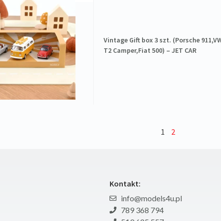
Vintage Gift box 3 szt. (Porsche 911,V
T2 Camper,Fiat 500) – JET CAR
1
2
Kontakt:
info@models4u.pl
789 368 794