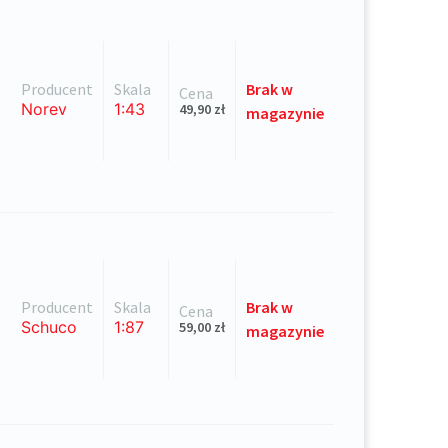
Producent
Skala
Brak
w
Cena
Norev
1:43
49,90
zł
magazynie
Producent
Skala
Brak
w
Cena
Schuco
1:87
59,00
zł
magazynie