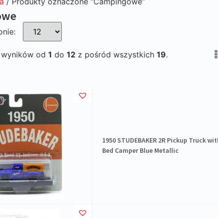
a
/ Produkty oznaczone “Campingowe”
owe
onie:
e wyników od
1
do
12
z pośród wszystkich
19
.
1950 STUDEBAKER 2R Pickup Truck wit
Bed Camper Blue Metallic