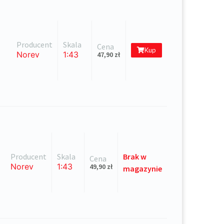
Producent
Skala
Cena
Kup
Norev
1:43
47,90
zł
Producent
Skala
Brak
w
Cena
Norev
1:43
49,90
zł
magazynie