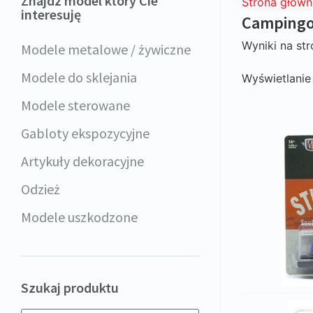
Znajdz model który Cie
Strona główn
interesuję
Camping
Wyniki na str
Modele metalowe / żywiczne
Modele do sklejania
Wyświetlani
Modele sterowane
Gabloty ekspozycyjne
Artykuły dekoracyjne
Odzież
Modele uszkodzone
Szukaj produktu