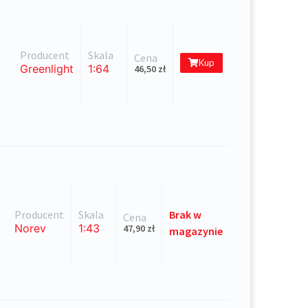
Producent
Skala
Cena
Kup
Greenlight
1:64
46,50
zł
Producent
Skala
Brak
w
Cena
Norev
1:43
47,90
zł
magazynie