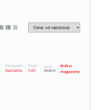
Sort Products
Producent
Skala
Brak
w
Cena
Hachette
1:43
59,00
zł
magazynie