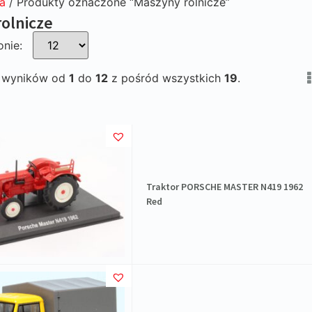
a
/ Produkty oznaczone “Maszyny rolnicze”
olnicze
onie:
e wyników od
1
do
12
z pośród wszystkich
19
.
Traktor PORSCHE MASTER N419 1962
Red