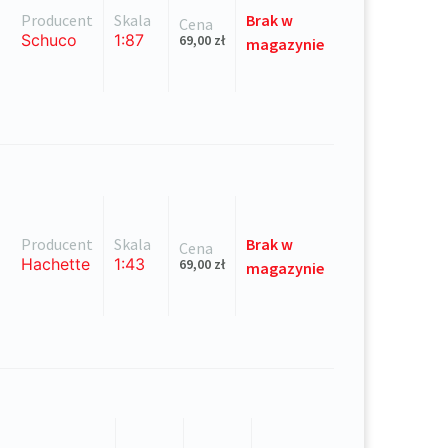
Producent
Skala
Brak
w
Cena
Schuco
1:87
69,00
zł
magazynie
Producent
Skala
Brak
w
Cena
Hachette
1:43
69,00
zł
magazynie