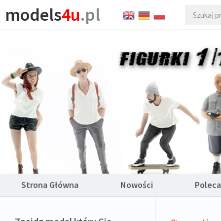
models
4u
.pl
Strona Główna
Nowości
Polec