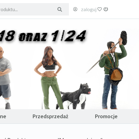
zaloguj
ulubione
wyloguj
ane
Przedsprzedaż
Promocje