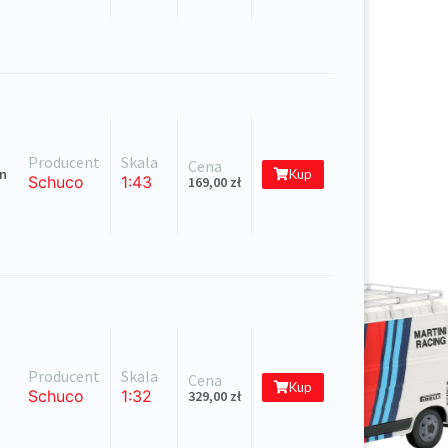
Producent
Skala
Cena
n
Kup
Schuco
1:43
169,00
zł
Producent
Skala
Cena
Kup
Schuco
1:32
329,00
zł