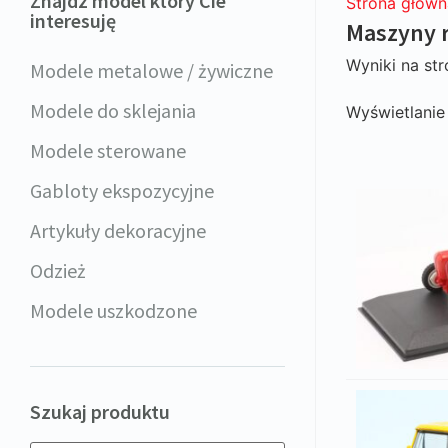
Znajdz model który Cie
Strona główn
interesuję
Maszyny r
Wyniki na str
Modele metalowe / żywiczne
Modele do sklejania
Wyświetlani
Modele sterowane
Gabloty ekspozycyjne
Artykuły dekoracyjne
Odzież
Modele uszkodzone
Szukaj produktu