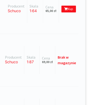
Producent
Skala
Cena
Kup
Schuco
1:64
65,00
zł
Producent
Skala
Brak
w
Cena
Schuco
1:87
69,00
zł
magazynie