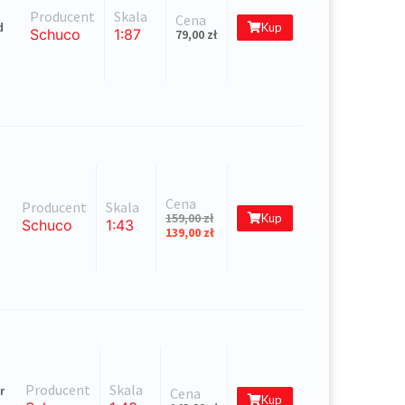
Producent
Skala
Cena
d
Kup
Schuco
1:87
79,00
zł
Cena
Producent
Skala
159,00
zł
Kup
Schuco
1:43
139,00
zł
Producent
Skala
r
Cena
Kup