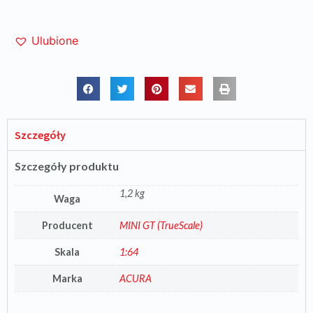
Ulubione
Szczegóły
Szczegóły produktu
1,2 kg
Waga
Producent
MINI GT (TrueScale)
Skala
1:64
Marka
ACURA