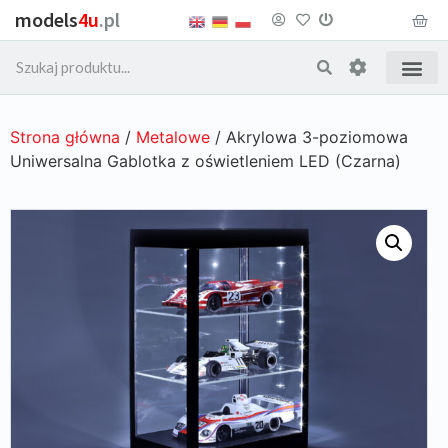
models
4u
.pl
Strona główna
/
Metalowe
/ Akrylowa 3-poziomowa
Uniwersalna Gablotka z oświetleniem LED (Czarna)