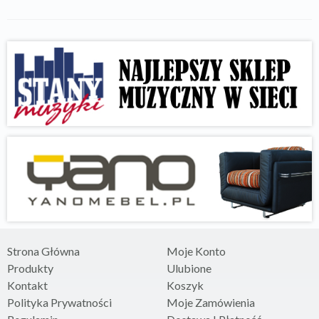
Strona Główna
Moje Konto
Produkty
Ulubione
Kontakt
Koszyk
Polityka Prywatności
Moje Zamówienia