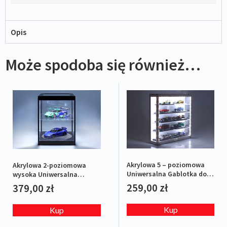
Opis
Może spodoba się również…
Akrylowa 5 – poziomowa
Akrylowa 2-poziomowa
Uniwersalna Gablotka do
wysoka Uniwersalna
modeli 1:43 i 1:64 z ośw. LED
Gablotka z ośw. LED i
259,00
zł
379,00
zł
biała
obrotową platformą
Kup
Kup