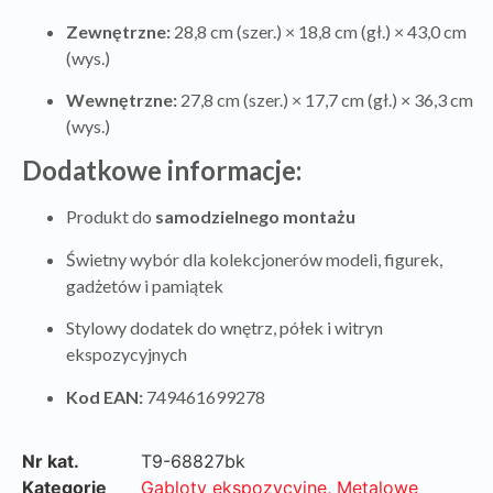
Zewnętrzne:
28,8 cm (szer.) × 18,8 cm (gł.) × 43,0 cm
(wys.)
Wewnętrzne:
27,8 cm (szer.) × 17,7 cm (gł.) × 36,3 cm
(wys.)
Dodatkowe informacje:
Produkt do
samodzielnego montażu
Świetny wybór dla kolekcjonerów modeli, figurek,
gadżetów i pamiątek
Stylowy dodatek do wnętrz, półek i witryn
ekspozycyjnych
Kod EAN:
749461699278
Nr kat.
T9-68827bk
Kategorie
Gabloty ekspozycyjne
,
Metalowe