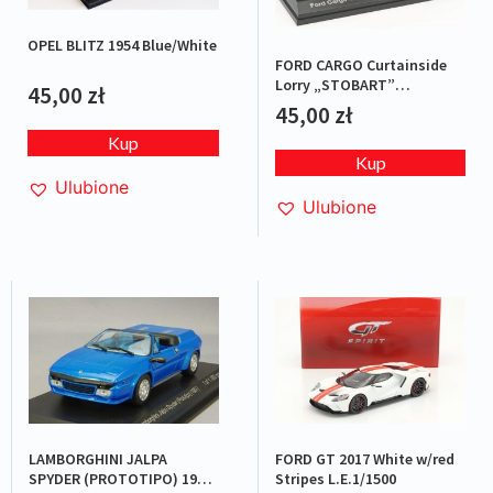
OPEL BLITZ 1954 Blue/White
FORD CARGO Curtainside
Lorry „STOBART”
45,00
zł
Green/Red
45,00
zł
Kup
Kup
Ulubione
Ulubione
LAMBORGHINI JALPA
FORD GT 2017 White w/red
SPYDER (PROTOTIPO) 1987
Stripes L.E.1/1500