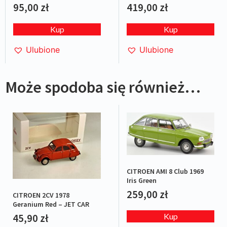
BLUE L.E.1/1000
95,00
zł
419,00
zł
Kup
Kup
Ulubione
Ulubione
Może spodoba się również…
CITROEN AMI 8 Club 1969
Iris Green
259,00
zł
CITROEN 2CV 1978
Geranium Red – JET CAR
45,90
zł
Kup