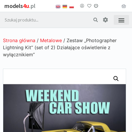
models
4u
.pl
Strona główna
/
Metalowe
/ Zestaw „Photographer
Lightning Kit” (set of 2) Działające oświetlenie z
wyłącznikiem”