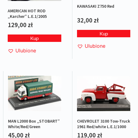
KAWASAKI Z750 Red
AMERICAN HOT ROD
„Karcher” L.E.1/2005
32,00
zł
129,00
zł
Kup
Kup
Ulubione
Ulubione
MAN L2000 Box „STOBART”
CHEVROLET 3100 Tow-Truck
White/Red/Green
1961 Red/white L.E.1/1000
45,00
zł
119,00
zł