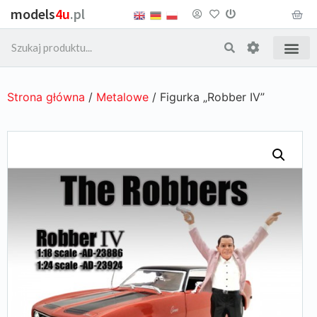
models
4u
.pl
Strona główna
/
Metalowe
/ Figurka „Robber IV”