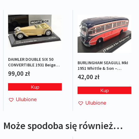
DAIMLER DOUBLE SIX 50
BURLINGHAM SEAGULL MkI
CONVERTIBLE 1931 Beige
1951 Whittle & Son –
L.E.1/1000
99,00
zł
Red/Blue
42,00
zł
Kup
Kup
Ulubione
Ulubione
Może spodoba się również…