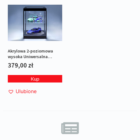
Akrylowa 2-poziomowa
wysoka Uniwersalna
Gablotka z ośw. LED i
379,00
zł
obrotową platformą
Kup
Ulubione