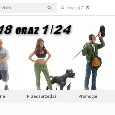
zaloguj
ulubione
wyloguj
ane
Przedsprzedaż
Promocje