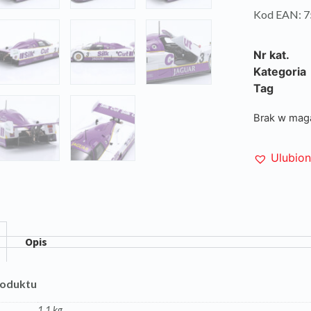
Kod EAN: 
Nr kat.
Kategoria
Tag
Brak w mag
Ulubio
Opis
roduktu
1,1 kg