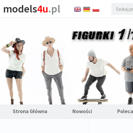
models
4u
.pl
Strona Główna
Nowości
Polec