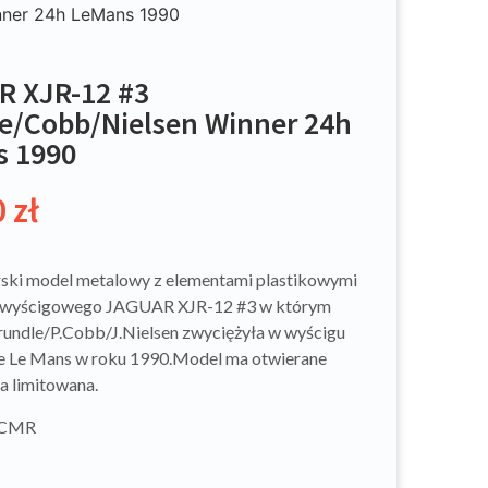
nner 24h LeMans 1990
 XJR-12 #3
e/Cobb/Nielsen Winner 24h
s 1990
0
zł
ski model metalowy z elementami plastikowymi
wyścigowego JAGUAR XJR-12 #3 w którym
undle/P.Cobb/J.Nielsen zwyciężyła w wyścigu
e Le Mans w roku 1990.Model ma otwierane
a limitowana.
 CMR