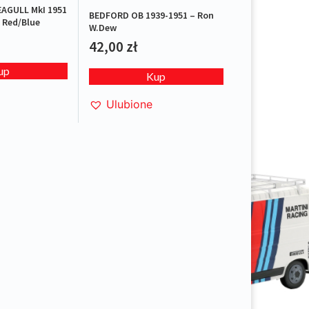
AGULL MkI 1951
BEDFORD OB 1939-1951 – Ron
 Red/Blue
W.Dew
42,00
zł
up
Kup
Ulubione