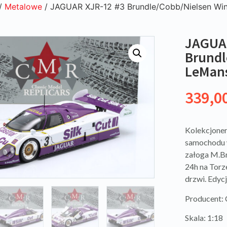
/
Metalowe
/ JAGUAR XJR-12 #3 Brundle/Cobb/Nielsen Wi
JAGUAR
Brundl
LeMan
339,0
Kolekcjoner
samochodu 
załoga M.Br
24h na Torz
drzwi. Edycj
Producent:
Skala: 1:18