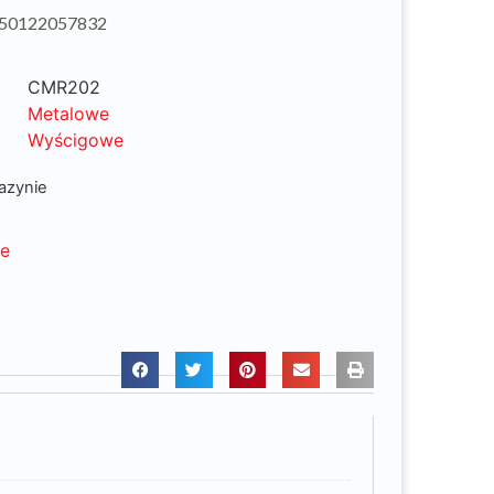
750122057832
CMR202
Metalowe
Wyścigowe
azynie
ne