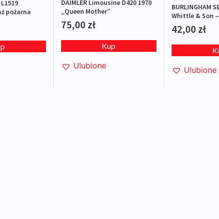
DAIMLER Limousine D420 1970
L1519
BURLINGHAM SE
„Queen Mother”
aż pożarna
Whittle & Son –
75,00
zł
42,00
zł
Kup
up
K
Ulubione
Ulubione