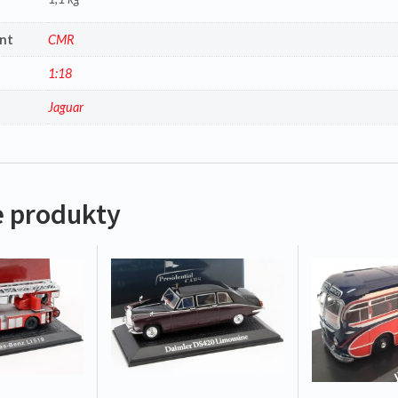
nt
CMR
1:18
a
Jaguar
 produkty